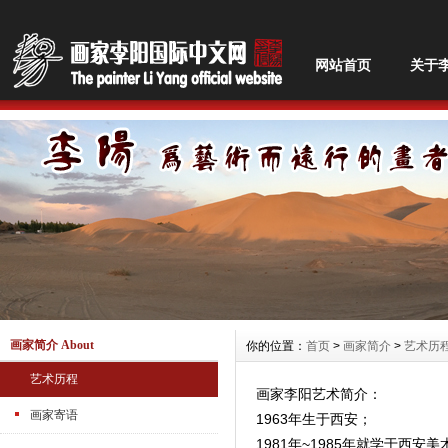
网站首页
关于
画家简介 About
你的位置：
首页
>
画家简介
>
艺术历
艺术历程
画家李阳艺术简介：
画家寄语
1963
年生于西安；
1981
年
~1985
年就学于西安美